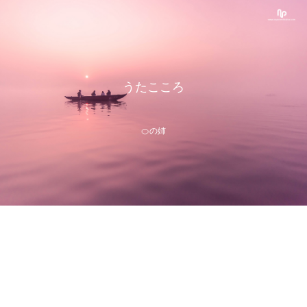
うたこころ
🍊の姉