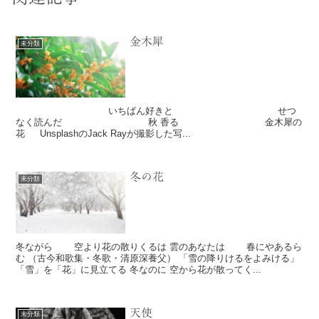
金木犀
未分類
いちばん好きと せつ
なく読んだ 秋 香る 金木犀の
花 UnsplashのJack Rayが撮影した写...
冬の花
未分類
冬ながら 空より花の散りくるは 雲のあなたは 春にやあるら
む （古今和歌集・冬歌・清原深養父） 「雪の降りけるをよみける」
「雪」を「花」に見立てる 冬なのに 空から花が散ってく...
天使
未分類