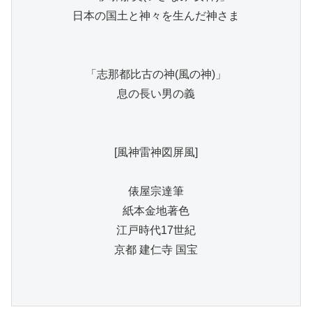
日本の国土と神々を生んだ神さま

「志那都比古の神(風の神)」

息の長い男の義

[風神雷神図屏風]

俵屋宗達筆

紙本金地著色

江戸時代17世紀

京都 建仁寺 国宝
