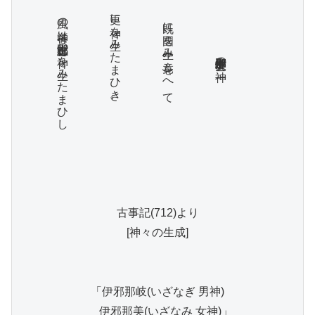
更に
既に
伊邪那岐伊邪那美の
神を
國を
生み
竟(
を
)
へ
て
神を
生み
た
ま
ひ
き
。
風の
神名は
志那都比古の
た
ま
し
二神

生み
ひ
古事記(712)より

[神々の生成]

「伊邪那岐(いざなぎ 男神)

      伊邪那美(いざなみ 女神)」
