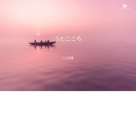
うたこころ
🍊の姉