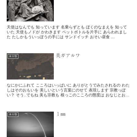
天使はなんでも 知っています 名乗らずとも ぼくのなまえを 知って
いた 天使もノドが かわきます ペットボトルを片手に あらわれまし
た たしかもういっぽうの手には サンドイッチ おそい昼食 ...
美ガアルワ
未分類
なにかにふれて こころはいっぱいに ありがとうでみたされるの わた
しはそのおもいを 美しいという言葉にのせて 表現します 宗教っぽ
い？ そう..でもね 美も宗教も 根っこのこころの態度は おなじとおも
うの それは 静...
１㎜
未分類