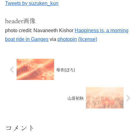
Tweets by suzuken_kun
header画像
photo credit: Navaneeth Kishor
Happiness is, a morning
boat ride in Ganges
via
photopin
(license)
母衣(ぼろ)
山居初秋
コメント