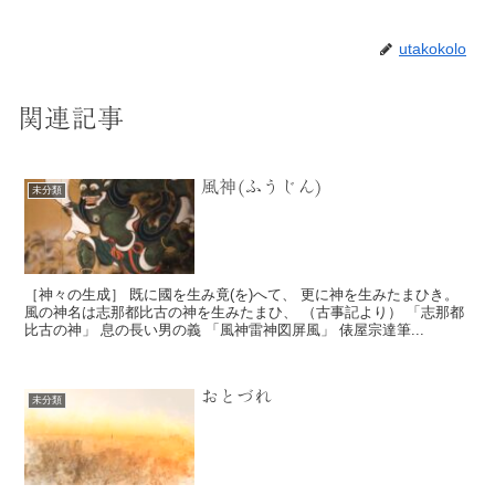
utakokolo
関連記事
風神(ふうじん)
未分類
［神々の生成］ 既に國を生み竟(を)へて、 更に神を生みたまひき。
風の神名は志那都比古の神を生みたまひ、 （古事記より） 「志那都
比古の神」 息の長い男の義 「風神雷神図屏風」 俵屋宗達筆...
おとづれ
未分類