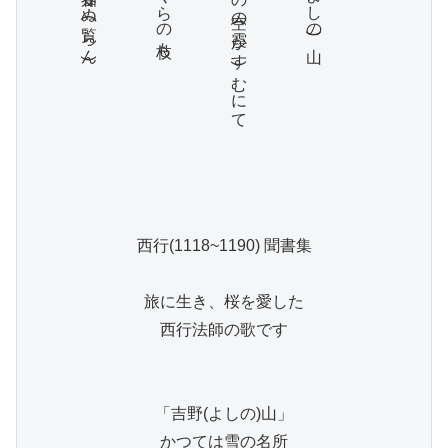
え
さ
吉野(
よ
し
の
)
梢(
こ
ず
)
の
空の
霞(
か
す
む
に
て
く
ら
の
枝も
春知り
ぬ
覧(
ら
)
山

ん
)
西行(1118~1190) 聞書集

旅に生き、桜を愛した

西行法師の歌です

「吉野(よしの)山」

かつては雪の名所
