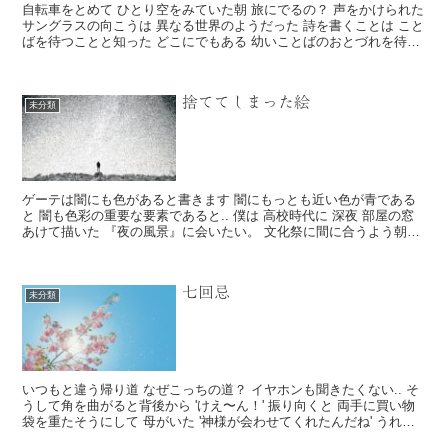
自転車をとめて ひとり空をみていた朝 旅にでるの？ 声をかけられた
サングラスの向こうは 異なる世界のようだった 詩を書くことは こと
ばを待つことと知った どこにでもある 幼いことばのおとづれを待っ
ていた ...
捨ててしまった絵
未分類
ゲーテは闇にも色があると書きます 闇にもっとも近い色が青である
と 闇も色彩の重要な要素であると.. 僕は 高校時代に 深夜 部屋の窓
あけて描いた 『夜の風景』に会いたい。 文化祭に間に合うよう朝ま
で描いて...
七回忌
未分類
いつもと違う帰り道 なぜこっちの道？ イヤホンも聞きたくない.. そ
うして角を曲がると背後から 'けえ〜ん！' 振り向くと 両手に買い物
袋を重たそうにして 母がいた '神様が会わせてくれたんだね' うれし
そう...