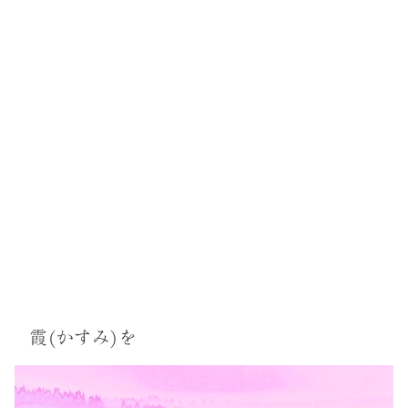
霞(かすみ)を