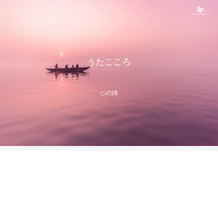
うたこころ
🍊の姉