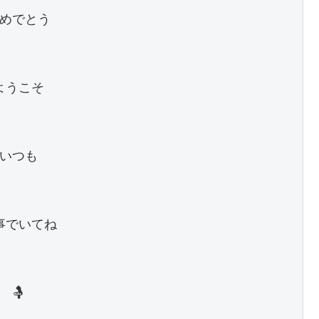
めでとう

ようこそ

いつも

事でいてね

🤱
