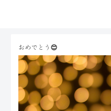
幻を..
本が..
父の..
母
おめでとう😊