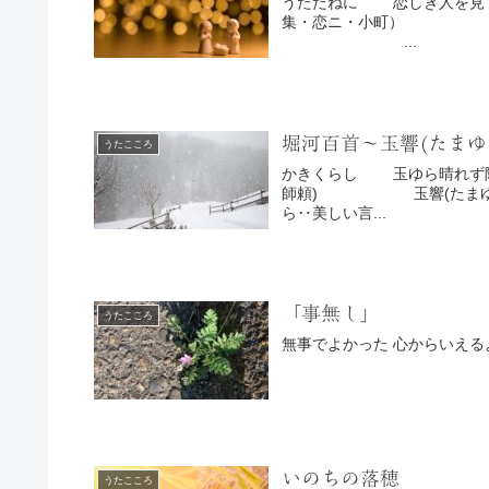
うたたねに 恋しき人を見てしより 夢てふものは たのみそめてき （古今
集・恋ニ・小町） 小野小町です 夢のなかでも
...
堀河百首〜玉響(たまゆ
うたこころ
かきくらし 玉ゆら晴れず降る雪の 幾重つもりぬ 越の白山 （堀河百首・
師頼) 玉響(たまゆら)とは 「ほんのわずかな間」の意味 たまゆ
ら‥美しい言...
「事無し」
うたこころ
いのちの落穂
うたこころ