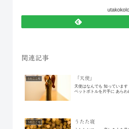
utako
関連記事
「天使」
うたこころ
天使はなんでも 知っています 名乗らずとも ぼくの名前を知っていた 天使もノドが かわきます
うたた寝
うたこころ