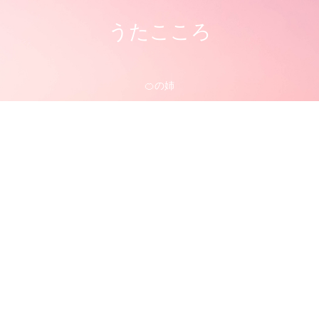
うたこころ
🍊の姉