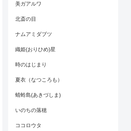
美ガアルワ
北斎の目
ナムアミダブツ
織姫(おりひめ)星
時のはじまり
夏衣（なつころも）
蜻蛉島(あきづしま)
いのちの落穂
ココロウタ