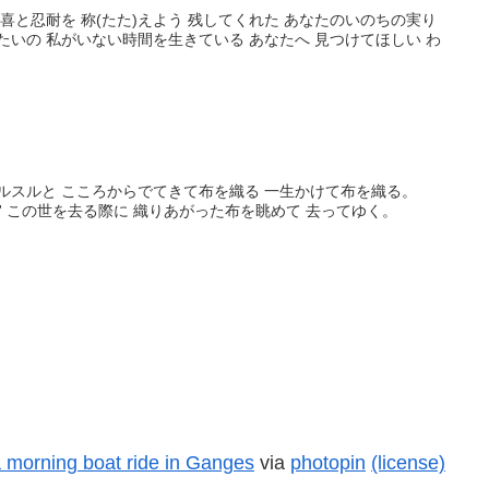
く。
a morning boat ride in Ganges
via
photopin
(license)