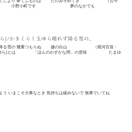
ら)/かきくらし玉ゆら晴れず降る雪の..
無事でよかった 心からいえるよう いまこそ大事なとき 気持ちは緩めないで 無事でいてね