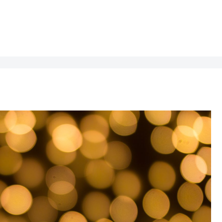
映画
集中
美って..
うたこころ
和歌
プ