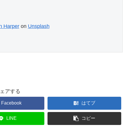
h Harper
 on 
Unsplash
ェアする
Facebook
はてブ
LINE
コピー