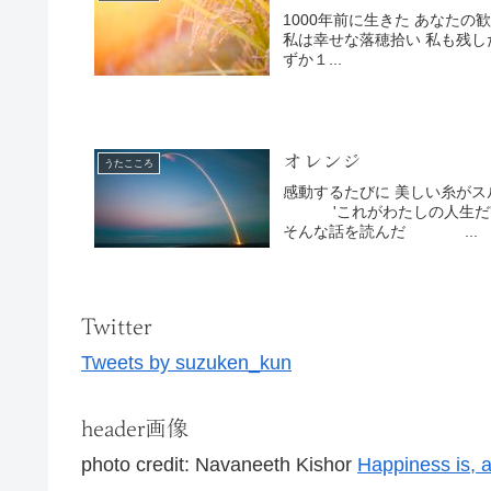
1000年前に生きた あなたの歓喜と忍耐を 称(たた)えよう 残してくれた あなたのいのちの実り
私は幸せな落穂拾い 私も残したいの 私がいない時間を生きている あなたへ 見つけてほしい わ
ずか１...
オレンジ
うたこころ
感動するたびに 美しい糸がスルスルと こころからでてきて布を織る 一生かけて布を織る。
'これがわたしの人生だ' この世を去る際に 織りあがった布を眺めて 去ってゆ
そんな話を読んだ ...
Twitter
Tweets by suzuken_kun
header画像
photo credit: Navaneeth Kishor
Happiness is, 