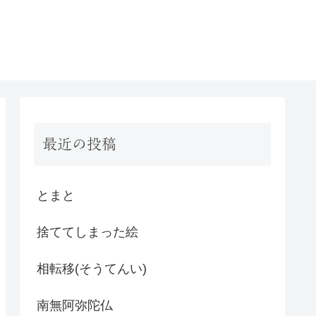
書く
ことば
ロフィール🍊
うたこころ.その２
最近の投稿
とまと
捨ててしまった絵
相転移(そうてんい)
南無阿弥陀仏