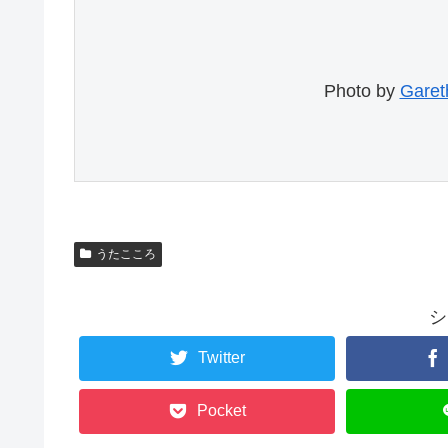
Photo by 
Garet
うたこころ
シ
Twitter
Pocket