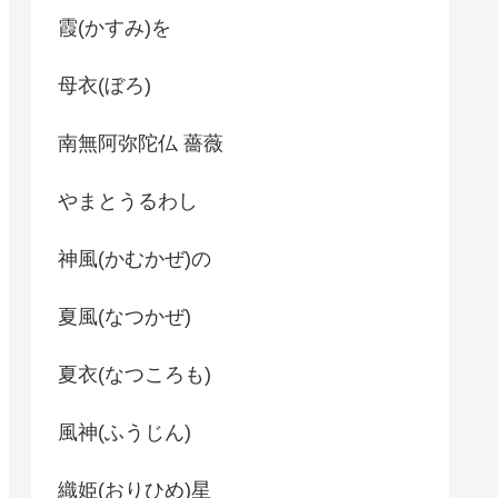
霞(かすみ)を
母衣(ぼろ)
南無阿弥陀仏 薔薇
やまとうるわし
神風(かむかぜ)の
夏風(なつかぜ)
夏衣(なつころも)
風神(ふうじん)
織姫(おりひめ)星