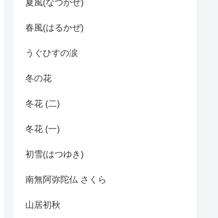
夏風(なつかぜ)
春風(はるかぜ)
うぐひすの涙
冬の花
冬花 (二)
冬花 (一)
初雪(はつゆき)
南無阿弥陀仏 さくら
山居初秋